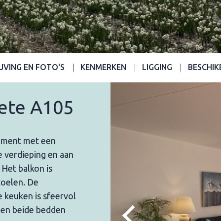
JVING EN FOTO'S
KENMERKEN
LIGGING
BESCHIK
aete A105
tement met een
e verdieping en aan
 Het balkon is
toelen. De
keuken is sfeervol
ben beide bedden