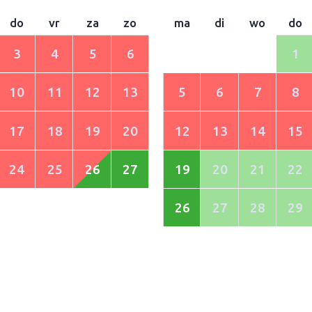
do
vr
za
zo
ma
di
wo
do
3
4
5
6
1
10
11
12
13
5
6
7
8
17
18
19
20
12
13
14
15
24
25
26
27
19
20
21
22
26
27
28
29