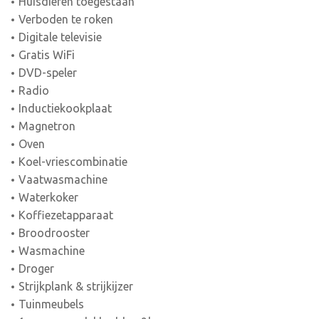
Huisdieren toegestaan
Verboden te roken
Digitale televisie
Gratis WiFi
DVD-speler
Radio
Inductiekookplaat
Magnetron
Oven
Koel-vriescombinatie
Vaatwasmachine
Waterkoker
Koffiezetapparaat
Broodrooster
Wasmachine
Droger
Strijkplank & strijkijzer
Tuinmeubels