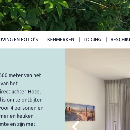
JVING EN FOTO'S
KENMERKEN
LIGGING
BESCHIK
 600 meter van het
 van het
irect achter Hotel
 is om te ontbijten
 voor 4 personen en
amer en keuken
imte en zijn met