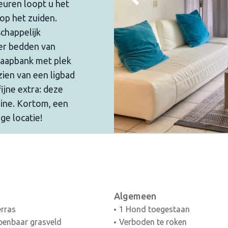
euren loopt u het
 op het zuiden.
chappelijk
ver bedden van
laapbank met plek
zien van een ligbad
ijne extra: deze
ine. Kortom, een
ge locatie!
Algemeen
rras
1 Hond toegestaan
enbaar grasveld
Verboden te roken