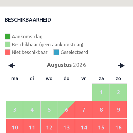
BESCHIKBAARHEID
Aankomstdag
Beschikbaar (geen aankomstdag)
Niet beschikbaar
Geselecteerd
Augustus
2026
ma
di
wo
do
vr
za
zo
1
2
3
4
5
6
7
8
9
10
11
12
13
14
15
16