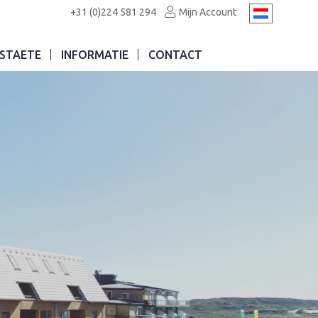
+31 (0)224 581 294
Mijn Account
STAETE
INFORMATIE
CONTACT