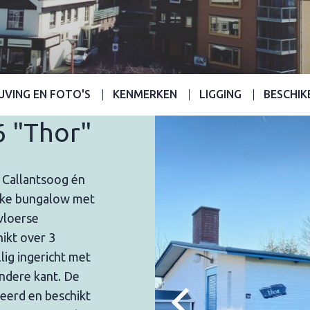
JVING EN FOTO'S
KENMERKEN
LIGGING
BESCHIK
6 "Thor"
n Callantsoog én
euke bungalow met
vloerse
hikt over 3
ig ingericht met
andere kant. De
eerd en beschikt