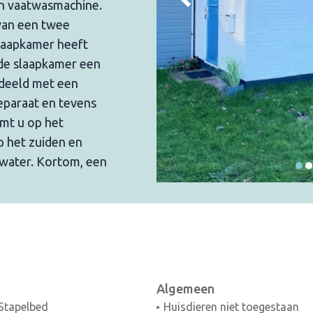
en vaatwasmachine.
van een twee
laapkamer heeft
de slaapkamer een
edeeld met een
separaat en tevens
mt u op het
p het zuiden en
t water. Kortom, een
Algemeen
Stapelbed
Huisdieren niet toegestaan