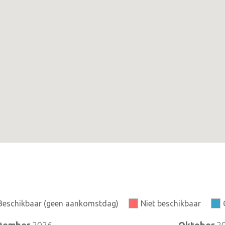
Beschikbaar (geen aankomstdag)
Niet beschikbaar
tember
2026
Oktober
2