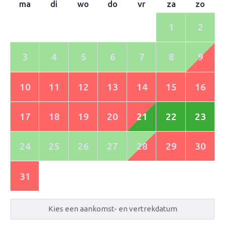
ma
di
wo
do
vr
za
zo
1
2
3
4
5
6
7
8
9
10
11
12
13
14
15
16
17
18
19
20
21
22
23
24
25
26
27
28
29
30
31