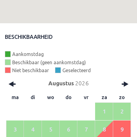
BESCHIKBAARHEID
Aankomstdag
Beschikbaar (geen aankomstdag)
Niet beschikbaar
Geselecteerd
Augustus
2026
ma
di
wo
do
vr
za
zo
1
2
3
4
5
6
7
8
9