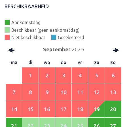
BESCHIKBAARHEID
Aankomstdag
Beschikbaar (geen aankomstdag)
Niet beschikbaar
Geselecteerd
September
2026
ma
di
wo
do
vr
za
zo
1
2
3
4
5
6
7
8
9
10
11
12
13
14
15
16
17
18
19
20
21
22
23
24
25
26
27