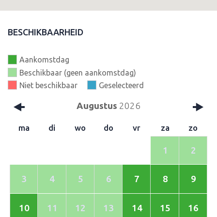
BESCHIKBAARHEID
Aankomstdag
Beschikbaar (geen aankomstdag)
Niet beschikbaar
Geselecteerd
Augustus
2026
ma
di
wo
do
vr
za
zo
1
2
3
4
5
6
7
8
9
10
11
12
13
14
15
16