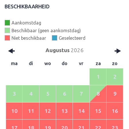
BESCHIKBAARHEID
Aankomstdag
Beschikbaar (geen aankomstdag)
Niet beschikbaar
Geselecteerd
Augustus
2026
ma
di
wo
do
vr
za
zo
1
2
3
4
5
6
7
8
9
10
11
12
13
14
15
16
17
18
19
20
21
22
23