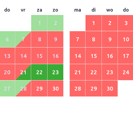
do
vr
za
zo
ma
di
wo
do
1
2
1
2
3
6
7
8
9
7
8
9
10
13
14
15
16
14
15
16
17
20
21
22
23
21
22
23
24
27
28
29
30
28
29
30