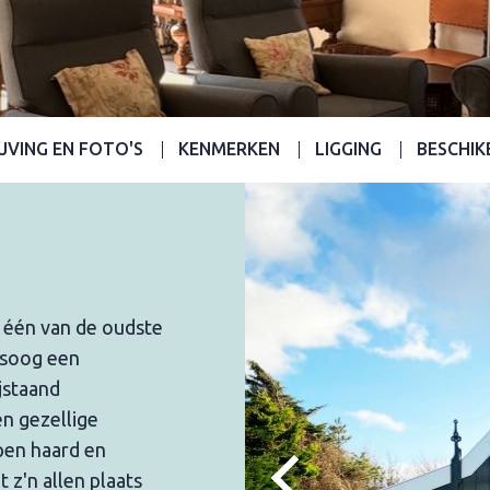
JVING EN FOTO'S
KENMERKEN
LIGGING
BESCHIK
s één van de oudste
tsoog een
jstaand
n gezellige
pen haard en
 z'n allen plaats