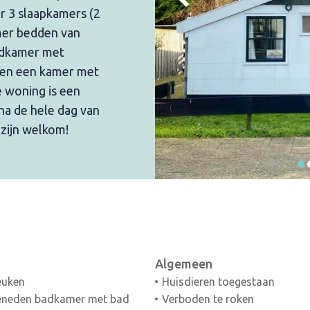
r 3 slaapkamers (2
mer bedden van
adkamer met
ven een kamer met
e woning is een
jna de hele dag van
zijn welkom!
Algemeen
euken
Huisdieren toegestaan
eneden badkamer met bad
Verboden te roken