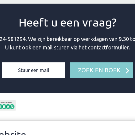
Heeft u een vraag?
24-581294
. We zijn bereikbaar op werkdagen van 9.30 to
U kunt ook een mail sturen via het contactformulier.
ZOEK EN BOEK
Stuur een mail
GJES UIT
INFORMATIE
VE
ebsite