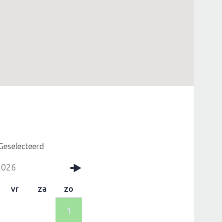
Geselecteerd
2026
vr
za
zo
1