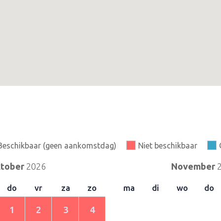
Beschikbaar (geen aankomstdag)
Niet beschikbaar
tober
2026
November
do
vr
za
zo
ma
di
wo
do
1
2
3
4