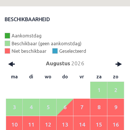
BESCHIKBAARHEID
Aankomstdag
Beschikbaar (geen aankomstdag)
Niet beschikbaar
Geselecteerd
Augustus
2026
ma
di
wo
do
vr
za
zo
1
2
3
4
5
6
7
8
9
10
11
12
13
14
15
16