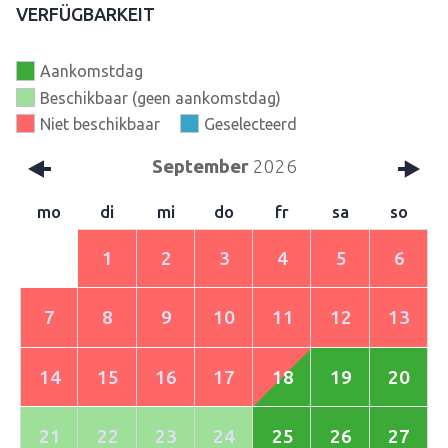
VERFÜGBARKEIT
Aankomstdag
Beschikbaar (geen aankomstdag)
Niet beschikbaar
Geselecteerd
September
2026
mo
di
mi
do
fr
sa
so
1
2
3
4
5
6
7
8
9
10
11
12
13
14
15
16
17
18
19
20
21
22
23
24
25
26
27