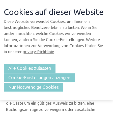
Cookies auf dieser Website
Diese Website verwendet Cookies, um Ihnen ein
bestmögliches Benutzererlebnis zu bieten. Wenn Sie
ändern möchten, welche Cookies wir verwenden
Allgemeine Geschäftsbedingungen
können, ändern Sie die Cookie-Einstellungen. Weitere
Informationen zur Verwendung von Cookies finden Sie
Verhuurburo Callantsoog
in unserer
privacy-Richtlinie
.
Allgemein
Alle Cookies zulassen
Wir haben die Inhalt unsere Website mit große Sorgfalt
Cookie-Einstellungen anzeigen
zusammengestellt. Für eventuelle Veränderungen
übernehmen wir keine Haftung. In der
Nur Notwendige Cookies
Buchungsbestätigung genannten Details sind
rechtsverbindlich. Der Vermittler hat immer das Recht,
die Gäste um ein gültiges Ausweis zu bitten, eine
Buchungsanfrage zu verweigern oder zusätzliche