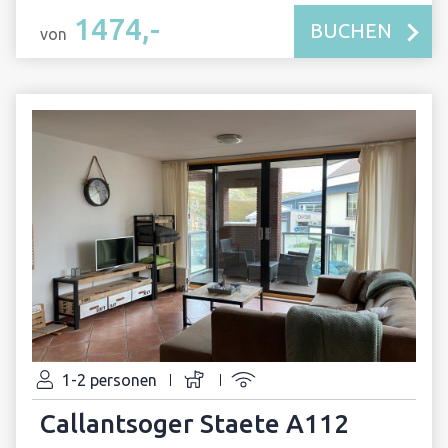
1474,-
BUCHEN
von
1-2 personen
Callantsoger Staete A112