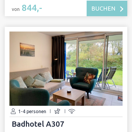
844,-
BUCHEN
von
1-4 personen
Badhotel A307