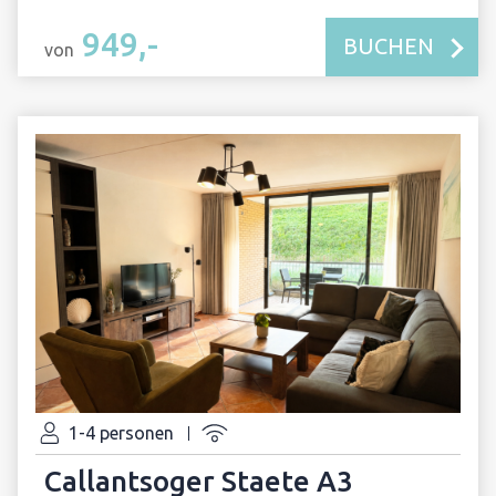
949,-
BUCHEN
von
1-4 personen
Callantsoger Staete A3