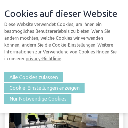
Cookies auf dieser Website
Die folgenden Unterkünfte haben Last-Minute-Rabatte.
Diese Website verwendet Cookies, um Ihnen ein
Wählen Sie Ihren Zeitraum im Kalender oben aus, um zu
bestmögliches Benutzererlebnis zu bieten. Wenn Sie
sehen, wie viel Rabatt Sie in dem von Ihnen gesuchten
ändern möchten, welche Cookies wir verwenden
Zeitraum erhalten.
können, ändern Sie die Cookie-Einstellungen. Weitere
Informationen zur Verwendung von Cookies finden Sie
Sie haben nach einer Unterkunft gesucht
in unserer
privacy-Richtlinie
.
mit
2 Personen
Wählen Sie hier Ihr Anreise-/Abreisedatum aus
Alle Cookies zulassen
Cookie-Einstellungen anzeigen
Nur Notwendige Cookies