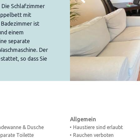
. Die Schlafzimmer
oppelbett mit
 Badezimmer ist
und einem
ine separate
 Waschmaschine. Der
tattet, so dass Sie
Allgemein
adewanne & Dusche
Haustiere sind erlaubt
parate Toilette
Rauchen verboten