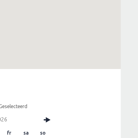
Geselecteerd
026
fr
sa
so