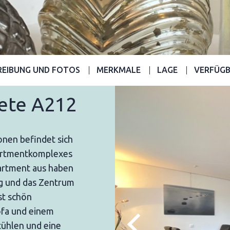
REIBUNG UND FOTOS
MERKMALE
LAGE
VERFÜGB
aete A212
onen befindet sich
partmentkomplexes
artment aus haben
ng und das Zentrum
st schön
ofa und einem
Stühlen und eine