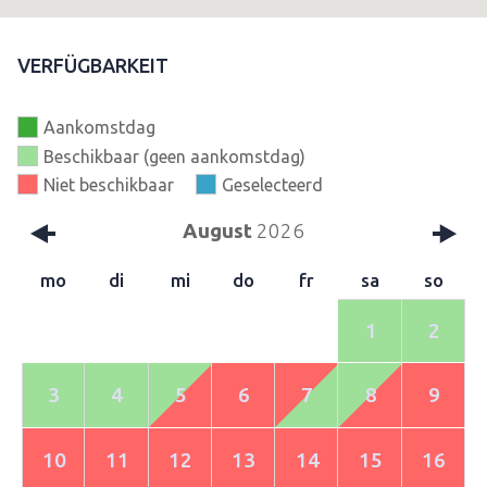
VERFÜGBARKEIT
Aankomstdag
Beschikbaar (geen aankomstdag)
Niet beschikbaar
Geselecteerd
August
2026
mo
di
mi
do
fr
sa
so
1
2
3
4
5
6
7
8
9
10
11
12
13
14
15
16