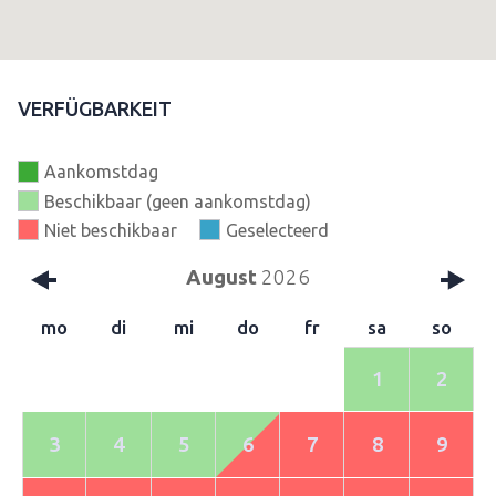
VERFÜGBARKEIT
Aankomstdag
Beschikbaar (geen aankomstdag)
Niet beschikbaar
Geselecteerd
August
2026
mo
di
mi
do
fr
sa
so
1
2
3
4
5
6
7
8
9