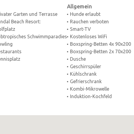
Allgemein
ivater Garten und Terrasse
Hunde erlaubt
ndal Beach Resort:
Rauchen verboten
lfplatz
Smart-TV
ubtropisches Schwimmparadies
Kostenloses WiFi
owling
Boxspring-Betten 4x 90x200
staurants
Boxspring-Betten 2x 70x200
nnisplatz
Dusche
Geschirrspüler
Kühlschrank
Gefrierschrank
Kombi-Mikrowelle
Induktion-Kochfeld