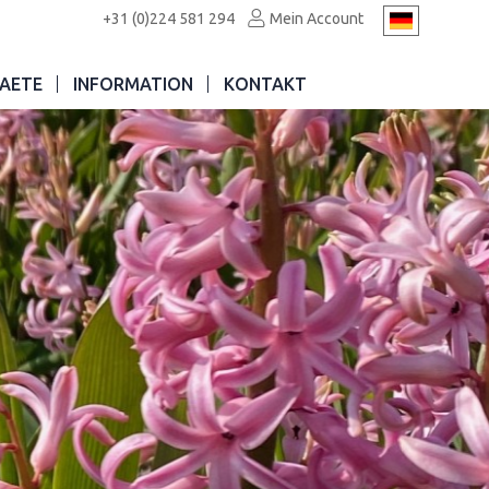
+31 (0)224 581 294
Mein Account
AETE
INFORMATION
KONTAKT