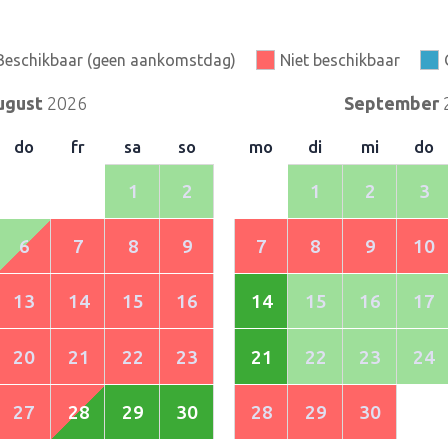
Beschikbaar (geen aankomstdag)
Niet beschikbaar
ugust
2026
September
do
fr
sa
so
mo
di
mi
do
1
2
1
2
3
6
7
8
9
7
8
9
10
13
14
15
16
14
15
16
17
20
21
22
23
21
22
23
24
27
28
29
30
28
29
30