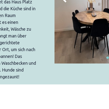
et das Haus Platz
 die Küche sind in
hen Raum
 es einen
hkeit, Wäsche zu
ngt man über
gerichtete
r Ort, um sich nach
pannen! Das
n Waschbecken und
r. Hunde sind
ingezaunt!