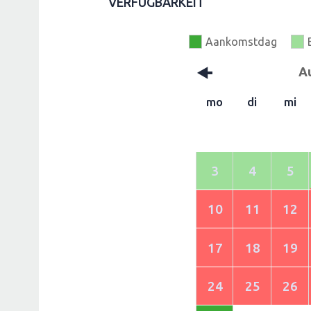
VERFÜGBARKEIT
Aankomstdag
A
mo
di
mi
3
4
5
10
11
12
17
18
19
24
25
26