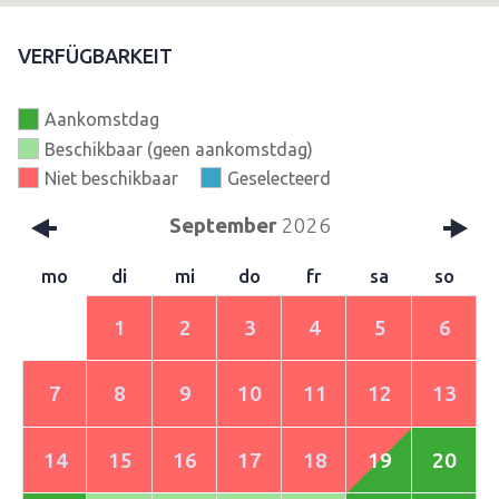
VERFÜGBARKEIT
Aankomstdag
Beschikbaar (geen aankomstdag)
Niet beschikbaar
Geselecteerd
September
2026
mo
di
mi
do
fr
sa
so
1
2
3
4
5
6
7
8
9
10
11
12
13
14
15
16
17
18
19
20