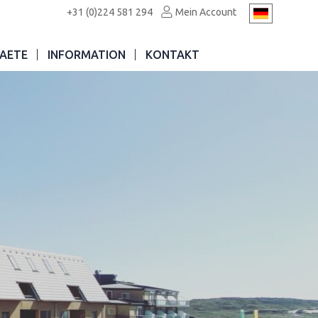
+31 (0)224 581 294
Mein Account
AETE
INFORMATION
KONTAKT