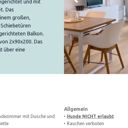
ngerichtet und mit
t. Das
einem großen,
 Schiebetüren
gerichteten Balkon.
 von 2x90x200. Das
t über eine
Allgemein
adezimmer mit Dusche und
Hunde NICHT erlaubt
lette
Rauchen verboten