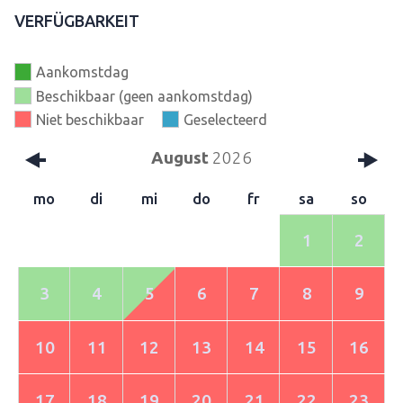
VERFÜGBARKEIT
Aankomstdag
Beschikbaar (geen aankomstdag)
Niet beschikbaar
Geselecteerd
August
2026
mo
di
mi
do
fr
sa
so
1
2
3
4
5
6
7
8
9
10
11
12
13
14
15
16
17
18
19
20
21
22
23