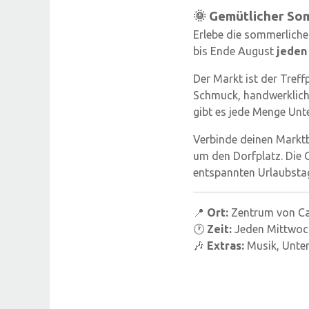
🌞 Gemütlicher So
Erlebe die sommerlich
bis Ende August
jeden
Der Markt ist der Treff
Schmuck, handwerkliche
gibt es jede Menge Unt
Verbinde deinen Marktb
um den Dorfplatz. Die 
entspannten Urlaubsta
📍
Ort:
Zentrum von Ca
🕐
Zeit:
Jeden Mittwoch
🎶
Extras:
Musik, Unte