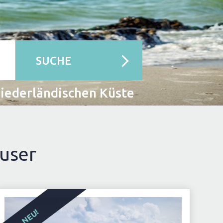
SUCHE
iederländischen Küste
äuser
NEU!