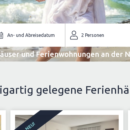
Der Searcher wird geladen
2 Personen
häuser und Ferienwohnungen an der N
igartig gelegene Ferienh
NEU!